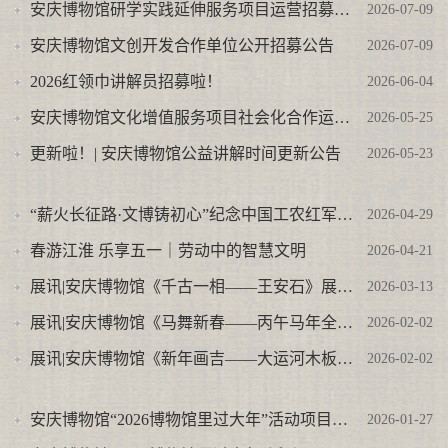
安庆博物馆研学实践延伸服务项目运营招募公告
2026-07-09
安庆博物馆文创开发合作单位公开招募公告
2026-07-09
2026红领巾讲解员招募啦！
2026-06-04
安庆博物馆文化增值服务项目社会化合作运营招募公告
2026-05-25
更新啦！| 安庆博物馆公益讲解时间更新公告
2026-05-23
“薪火长征路·文博铸初心”纪念中国工农红军长征胜利90周年安庆市中小学生主题系列活动开始报名啦！
2026-04-29
春游江淮 乐享五一｜劳动中的智慧文明
2026-04-21
展讯|安庆博物馆《千古一相——王安石》展即将开展
2026-03-13
展讯|安庆博物馆《马舞新春——丙午马年全球生肖文化大联展》即将开展
2026-02-02
展讯|安庆博物馆《新年画吉——大运河木板年画艺术展》即将开展
2026-02-02
安庆博物馆“2026博物馆里过大年”活动项目征集公告
2026-01-27